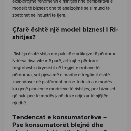
eksplorojmë fenomenin e rishitjes nga perspektiva e
modelit të biznesit dhe të analizojmë se si mund të
zbatohet në industri të tjera.
Çfarë është një model biznesi i Ri-
shitjes?
Rishitja është shitja me pakicë e artikujve të përdorur.
Ndërsa disa vite më parë, artikujt e përdorur
tregtoheshin kryesisht në tregjet e rrobave të
përdorura, sot pjesa më e madhe e tregtimit është
zhvendosur në platformat online. Industria e modës
ka qenë pioniere e modeleve të rishitjes, por bizneset
që nuk janë të modës janë duke ndjekur të njëjtën
rrjedhë.
Tendencat e konsumatorëve –
Pse konsumatorët blejnë dhe