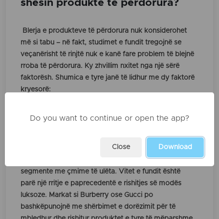
shesin produkte të përdorura?
Blerja e produkteve të përdorura nuk konsiderohet
më si tabu – në fakt, studimet e fundit tregojnë se
veçanërisht të rinjtë nuk e kanë fare problem të blejnë
rroba të përdorura. Ky zhvillim nxitet nga një sërë
faktorësh. Shumica e tyre janë të lidhur me dy faktorë
kryesorë:
1- Kostoja më e lirë.
2- Si veprimtari është më e “gjelbër”, dmth ka
Do you want to continue or open the app?
përfitime mjedisore.
Artikujt e përdorur shpesh mund të blihen për një
Close
Download
pjesë të çmimit të shitjes me pakicë. Kjo nuk do të
thotë që të gjitha modelet e rishitjes qëndrojnë në
segmente me çmime të ulëta. Vitet e fundit është
parë një rritje e paprecedentë e rishitjes së modës
luksoze. Markat si Burberry ose Gucci po
bashkëpunojnë me shërbimet e dorëzimit për të
mbledhur dhe rishitur produktet e tyre të mëparshme.