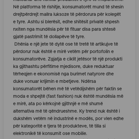
Në platforma të rishitje, konsumatorët mund të shesin
drejtpërdrejt mallra luksoze të përdorura për kolegët
e tyre. Ashtu si blerësit, edhe shitësit privatë shpesh
nxiten nga mundësia për të fituar disa para shtesë
gjatë pastrimit të dollapëve të tyre.
Dhënia e një jete të dytë ose të tretë të artikujve të
përdorur nuk është e mirë vetëm për portofolin e
konsumatorëve. Zgjatja e ciklit jetësor të një produkti
ka gjithashtu përfitime mjedisore, duke reduktuar
tërheqjen e ekonomisë nga burimet natyrore dhe
duke vonuar krijimin e mbetjeve. Ndërsa
konsumatorët bëhen më të vetëdijshëm për faktin se
moda e shpejtë (fast fashion) nuk është mundësia më
e mirë, ata po kërkojnë gjithnjë e më shumë
alternativa më të qëndrueshme. Ky trend nuk është i
dukshëm vetëm në industrinë e modës, por vlen edhe
për kategoritë e tjera të produkteve, të tilla si
elektronikë të konsumit ose mobilie.