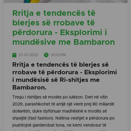
Rritja e tendencës të
blerjes së rrobave të
përdorura - Eksplorimi i
mundësive me Bambaron
27-07-2022
01:03 PM
Rritja e tendencës të blerjes së
rrobave të përdorura - Eksplorimi
i mundësisë së Ri-shitjes me
Bambaron.
Tregu i rishitjes së modës po lulëzon. Deri në vitin
2029, parashikohet të arrijë një vlerë prej 80 miliardë
dollarësh, duke dyfishuar madhësinë e modës së
shpejtë (fast fashion). Ndërsa veshjet e përdorura po
pushtojnë garderobat tona, ne kemi vendosur të