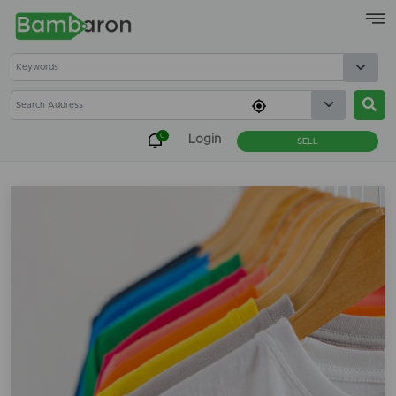
×
0
Login
SELL