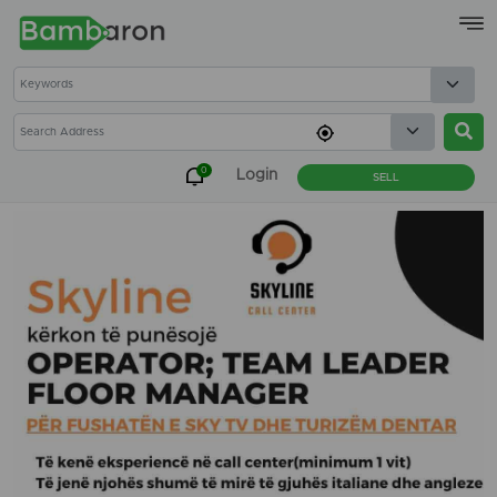
×
0
Login
SELL