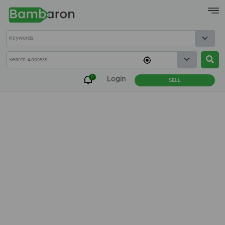
×
0
Login
SELL