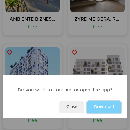
AMBIENTE BIZNESI ME QERA, RRUGA E DURRESIT, TIRANE
ZYRE ME QERA, RUGA DORA D’ISTRIA, TIRANE
free
free
Do you want to continue or open the app?
Close
Download
APARTAMENT NE SHITJE 2+1+2+ POST PARKIMI, WHITE TOWER, TIRANE
APARTAMENT PER SHITJE, SHKOLLA E KUQE, TIRANE
free
free