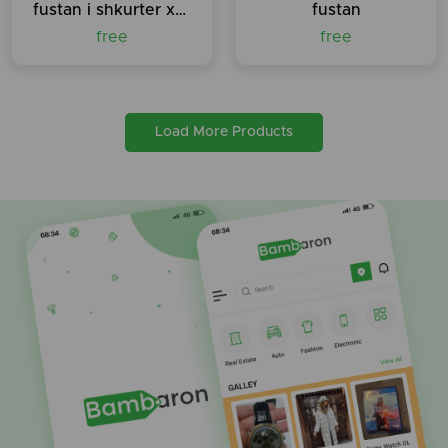
fustan i shkurter xhins
fustan
free
free
Load More Products