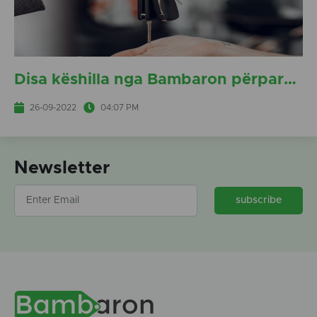
Disa këshilla nga Bambaron përpara se të blini një makinë të përdorur.
26-09-2022
04:07 PM
Newsletter
subscribe